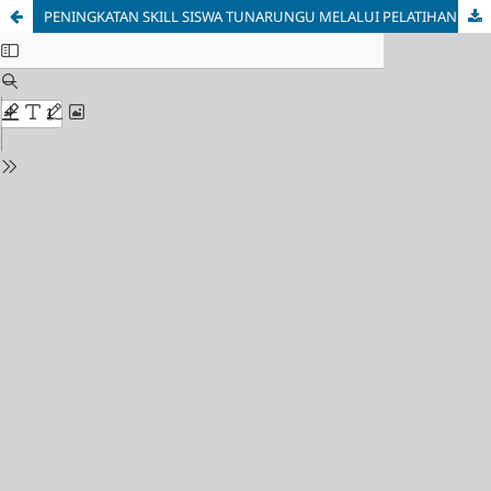
PENINGKATAN SKILL SISWA TUNARUNGU MELALUI PELATIHAN PATCHWORK DAN QUILTING BERBASIS APLIKASI SIGN TALK DI SLB-B YPAC PALEMBANG