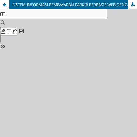
SISTEM INFORMASI PEMBAYARAN PARKIR BERBASIS WEB DENGAN MENGGUNAKAN MODEL WATERFALL