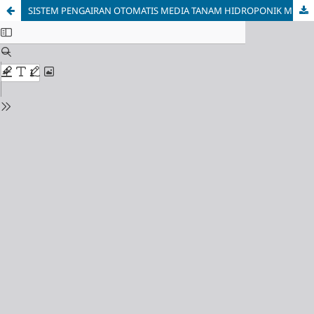
SISTEM PENGAIRAN OTOMATIS MEDIA TANAM HIDROPONIK MENGGUNAKAN SENSOR KELEMBABAN UDARA