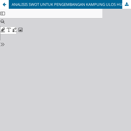
ANALISIS SWOT UNTUK PENGEMBANGAN KAMPUNG ULOS HUTARAJA SEBAGAI PRODUK WISATA BUDAYA DI PANGURURAN, SAMOSIR