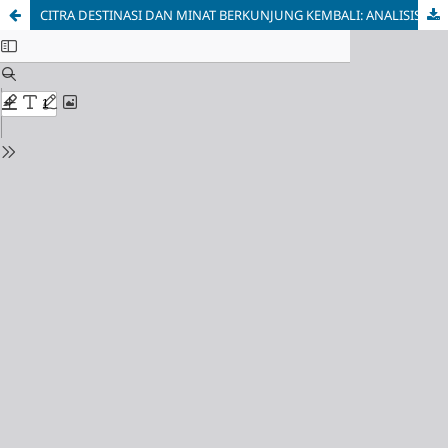
CITRA DESTINASI DAN MINAT BERKUNJUNG KEMBALI: ANALISIS MODERASI KEPUASAN WISATAWAN