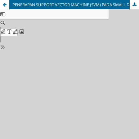
PENERAPAN SUPPORT VECTOR MACHINE (SVM) PADA SMALL DATASET UNTUK DETEKSI DINI GANGGUAN AUTISME