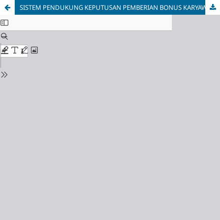
SISTEM PENDUKUNG KEPUTUSAN PEMBERIAN BONUS KARYAWAN MENGGUNAKAN METODE AHP PADA RUMAH SAKIT BUAH HATI CIPUTAT