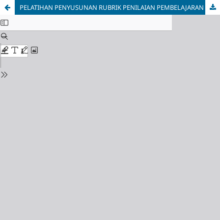
PELATIHAN PENYUSUNAN RUBRIK PENILAIAN PEMBELAJARAN KOLABORATIF DAN PARTISIPATIF PADA JURUSAN SOSIOLOGI UNIVERSITAS PALANGKA RAYA