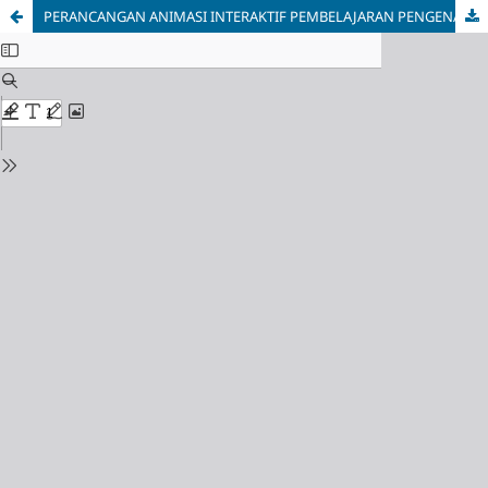
PERANCANGAN ANIMASI INTERAKTIF PEMBELAJARAN PENGENALAN CIRI-CIRI KEASLIAN UANG RUPIAH