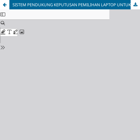
SISTEM PENDUKUNG KEPUTUSAN PEMILIHAN LAPTOP UNTUK KARYAWAN PADA PT.INDOTEKNO DENGAN MENGGUNAKAN METODE ANALITYCAL HIERARCHY PROCESS