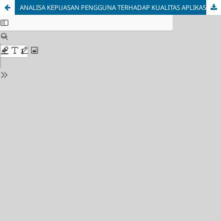
ANALISA KEPUASAN PENGGUNA TERHADAP KUALITAS APLIKASI TICKET MONITORING PT. INFRASTRUKTUR TELEKOMUNIKASI DENGAN METODE WEBQUAL