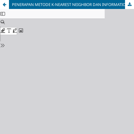
PENERAPAN METODE K-NEAREST NEIGHBOR DAN INFORMATION GAIN PADA KLASIFIKASI KINERJA SISWA