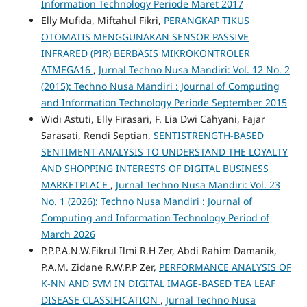
Information Technology Periode Maret 2017
Elly Mufida, Miftahul Fikri,
PERANGKAP TIKUS
OTOMATIS MENGGUNAKAN SENSOR PASSIVE
INFRARED (PIR) BERBASIS MIKROKONTROLER
ATMEGA16
,
Jurnal Techno Nusa Mandiri: Vol. 12 No. 2
(2015): Techno Nusa Mandiri : Journal of Computing
and Information Technology Periode September 2015
Widi Astuti, Elly Firasari, F. Lia Dwi Cahyani, Fajar
Sarasati, Rendi Septian,
SENTISTRENGTH-BASED
SENTIMENT ANALYSIS TO UNDERSTAND THE LOYALTY
AND SHOPPING INTERESTS OF DIGITAL BUSINESS
MARKETPLACE
,
Jurnal Techno Nusa Mandiri: Vol. 23
No. 1 (2026): Techno Nusa Mandiri : Journal of
Computing and Information Technology Period of
March 2026
P.P.P.A.N.W.Fikrul Ilmi R.H Zer, Abdi Rahim Damanik,
P.A.M. Zidane R.W.P.P Zer,
PERFORMANCE ANALYSIS OF
K-NN AND SVM IN DIGITAL IMAGE-BASED TEA LEAF
DISEASE CLASSIFICATION
,
Jurnal Techno Nusa