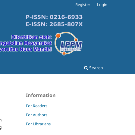
Register
Login
Search
Information
For Readers
For Authors
n
For Librarians
g