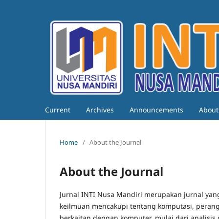
Current
Archives
Announcements
Abou
Home
/
About the Journal
About the Journal
Jurnal INTI Nusa Mandiri merupakan jurnal yan
keilmuan mencakupi tentang komputasi, perang
berkaitan dengan komputer, mulai dari analisis 