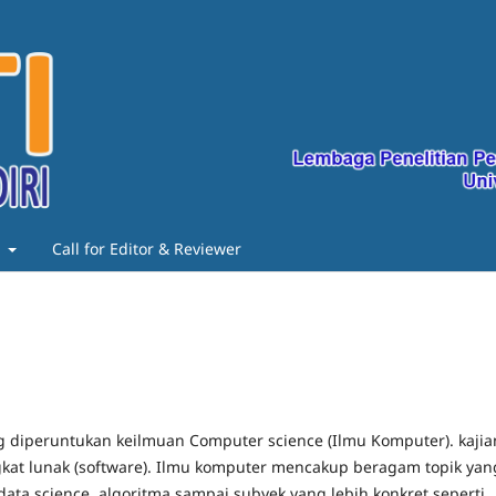
t
Call for Editor & Reviewer
g diperuntukan keilmuan Computer science (Ilmu Komputer). kajia
kat lunak (software). Ilmu komputer mencakup beragam topik yan
data science, algoritma sampai subyek yang lebih konkret seperti