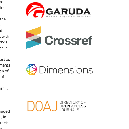
nd
irst
 the
-
at
k with
rk's
on in
arate,
ements
ion of
 of
sh it
uraged
, in
 their
he