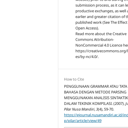
submission process, as it can l
productive exchanges, as well 
earlier and greater citation of 
published work (See The Effect
Open Access).
Read more about the Creative
Commons Attribution-
NonCommercial 4.0 Licence he
https://creativecommons.org/l
es/by-nc/4.0/.
How to Cite
PENGGUNAAN GRAMMAR ATAU TATA
BAHASA DENGAN METODE PARSING
MENGGUNAKAN ANALISIS SINTAKTI
DALAM TEKINIK KOMPILASI. (2007).
J
Pilar Nusa Mandiri
,
3
(4), 59-70.
https://ejournal.nusamandiri.ac.id/in
p/pilar/article/view/49