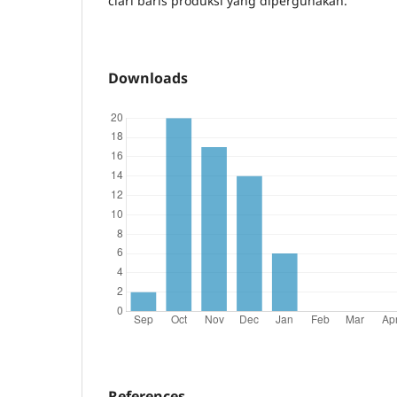
ciari baris produksi yang dipergunakan.
Downloads
References