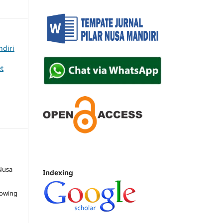
ndiri
t
 Nusa
Indexing
lowing