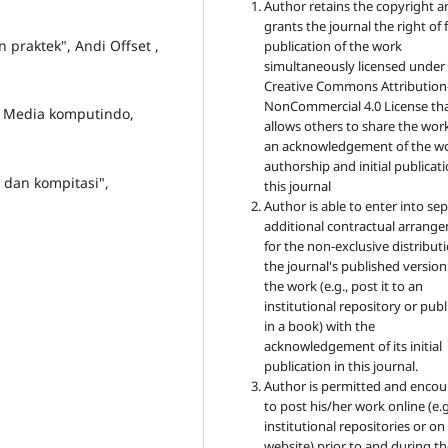
Author retains the copyright a
grants the journal the right of f
 praktek", Andi Offset ,
publication of the work
simultaneously licensed under
Creative Commons Attribution
NonCommercial 4.0 License th
ex Media komputindo,
allows others to share the wor
an acknowledgement of the wo
authorship and initial publicati
 dan kompitasi",
this journal
Author is able to enter into sep
additional contractual arrang
for the non-exclusive distribut
the journal's published version
the work (e.g., post it to an
institutional repository or publi
in a book) with the
acknowledgement of its initial
publication in this journal.
Author is permitted and enco
to post his/her work online (e.g.
institutional repositories or on
website) prior to and during t