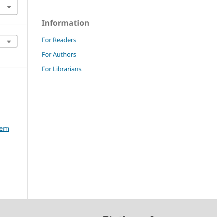
Information
For Readers
For Authors
For Librarians
,
tem