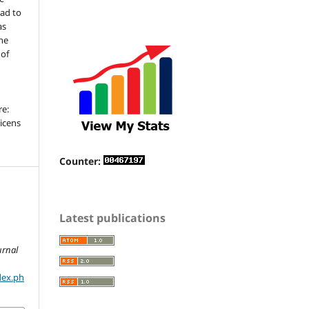
ead to
as
the
 of
re:
icens
Counter:
Latest publications
K
urnal
dex.ph