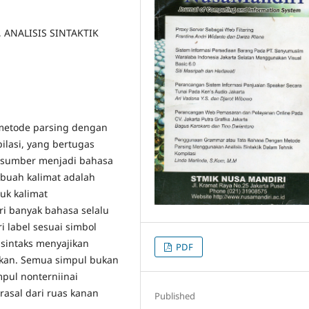
, ANALISIS SINTAKTIK
metode parsing dengan
ilasi, yang bertugas
 sumber menjadi bahasa
ebuah kalimat adalah
uk kalimat
ri banyak bahasa selalu
 label sesuai simbol
sintaks menyajikan
PDF
aikan. Semua simpul bukan
pul nonterniinai
asal dari ruas kanan
Published