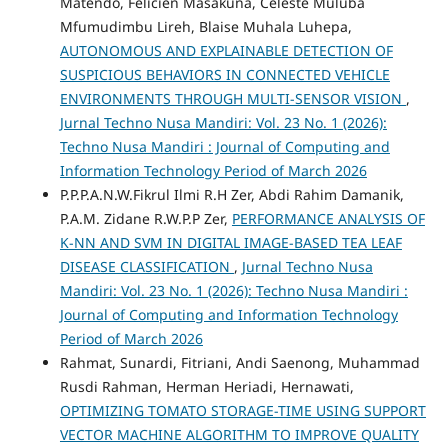
Matendo, Felicien Masakuna, Celeste Muluba
Mfumudimbu Lireh, Blaise Muhala Luhepa,
AUTONOMOUS AND EXPLAINABLE DETECTION OF
SUSPICIOUS BEHAVIORS IN CONNECTED VEHICLE
ENVIRONMENTS THROUGH MULTI-SENSOR VISION
,
Jurnal Techno Nusa Mandiri: Vol. 23 No. 1 (2026):
Techno Nusa Mandiri : Journal of Computing and
Information Technology Period of March 2026
P.P.P.A.N.W.Fikrul Ilmi R.H Zer, Abdi Rahim Damanik,
P.A.M. Zidane R.W.P.P Zer,
PERFORMANCE ANALYSIS OF
K-NN AND SVM IN DIGITAL IMAGE-BASED TEA LEAF
DISEASE CLASSIFICATION
,
Jurnal Techno Nusa
Mandiri: Vol. 23 No. 1 (2026): Techno Nusa Mandiri :
Journal of Computing and Information Technology
Period of March 2026
Rahmat, Sunardi, Fitriani, Andi Saenong, Muhammad
Rusdi Rahman, Herman Heriadi, Hernawati,
OPTIMIZING TOMATO STORAGE-TIME USING SUPPORT
VECTOR MACHINE ALGORITHM TO IMPROVE QUALITY