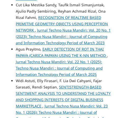
Cut Lika Mestika Sandy, Taufik Ismail Simanjuntak,
Ajulio Padly Sembiring, Reyhan Achmad Rizal, Ona
Rizal Fahmi,
RECOGNITION OF REALTIME BASED
PRIMITIVE GEOMETRY OBJECTS USING PERCEPTRON
NETWORK
,
Jurnal Techno Nusa Mandiri: Vol. 20 No. 1
(2023): Techno Nusa Mandiri : Journal of Computing
and Information Technology Period of March 2023
Agus Prayitno,
EARLY DETECTION OF ROT IN THAI
PAPAYA (CARICA PAPAYA) USING THE K-NN METHOD
,
Jurnal Techno Nusa Mandiri: Vol. 22 No. 1 (2025):
Techno Nusa Mandiri : Journal of Computing and
Information Technology Period of March 2025
Widi Astuti, Elly Firasari, F. Lia Dwi Cahyani, Fajar
Sarasati, Rendi Septian,
SENTISTRENGTH-BASED
SENTIMENT ANALYSIS TO UNDERSTAND THE LOYALTY
AND SHOPPING INTERESTS OF DIGITAL BUSINESS
MARKETPLACE
,
Jurnal Techno Nusa Mandiri: Vol. 23
No. 1 (2026): Techno Nusa Mandiri : Journal of