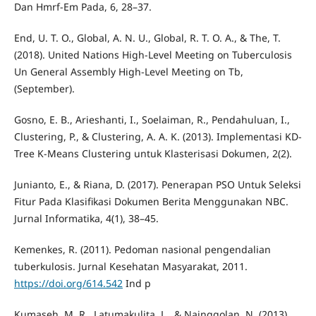
Dan Hmrf-Em Pada, 6, 28–37.
End, U. T. O., Global, A. N. U., Global, R. T. O. A., & The, T.
(2018). United Nations High-Level Meeting on Tuberculosis
Un General Assembly High-Level Meeting on Tb,
(September).
Gosno, E. B., Arieshanti, I., Soelaiman, R., Pendahuluan, I.,
Clustering, P., & Clustering, A. A. K. (2013). Implementasi KD-
Tree K-Means Clustering untuk Klasterisasi Dokumen, 2(2).
Junianto, E., & Riana, D. (2017). Penerapan PSO Untuk Seleksi
Fitur Pada Klasifikasi Dokumen Berita Menggunakan NBC.
Jurnal Informatika, 4(1), 38–45.
Kemenkes, R. (2011). Pedoman nasional pengendalian
tuberkulosis. Jurnal Kesehatan Masyarakat, 2011.
https://doi.org/614.542
Ind p
Kumaseh, M. R., Latumakulita, L., & Nainggolan, N. (2013).