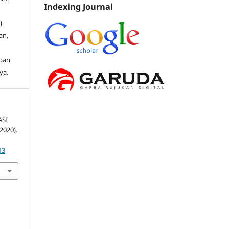
Indexing Journal
)
an,
ipan
ya.
SI
2020).
13