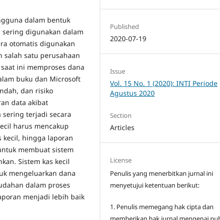
ngguna dalam bentuk
Published
gi sering digunakan dalam
2020-07-19
ara otomatis digunakan
h salah satu perusahaan
 saat ini memproses dana
Issue
dalam buku dan Microsoft
Vol. 15 No. 1 (2020): INTI Periode
ndah, dan risiko
Agustus 2020
an data akibat
 sering terjadi secara
Section
kecil harus mencakup
Articles
 kecil, hingga laporan
k untuk membuat sistem
License
kan. Sistem kas kecil
tuk mengeluarkan dana
Penulis yang menerbitkan jurnal ini
mudahan dalam proses
menyetujui ketentuan berikut:
poran menjadi lebih baik
1. Penulis memegang hak cipta dan
memberikan hak jurnal mengenai pub