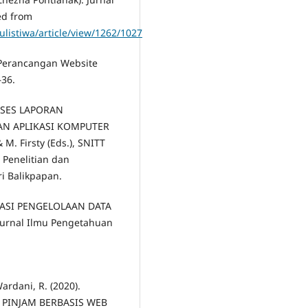
ved from
tulistiwa/article/view/1262/1027
n Perancangan Website
–36.
ROSES LAPORAN
N APLIKASI KOMPUTER
 M. Firsty (Eds.), SNITT
 Penelitian dan
i Balikpapan.
ORMASI PENGELOLAAN DATA
urnal Ilmu Pengetahuan
ardani, R. (2020).
PINJAM BERBASIS WEB