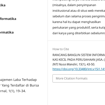
tika
(misalnya, dalam penyimpanan
institusional atau di situs web mereka
sebelum dan selama proses pengirim
nformatika
karena hal itu dapat menghasilkan
pertukaran yang produktif, serta kut
formatika
dari karya yang diterbitkan sebelumn
How to Cite
RANCANG BANGUN SISTEM INFORMA
KAS KECIL PADA PERUSAHAAN JASA. (
INTI Nusa Mandiri
,
15
(1), 43-50.
https://doi.org/10.33480/inti.v15i1.14
More Citation Formats
Manajemen Laba Terhadap
Yang Terdaftar di Bursa
nal, 1(1), 19–34.