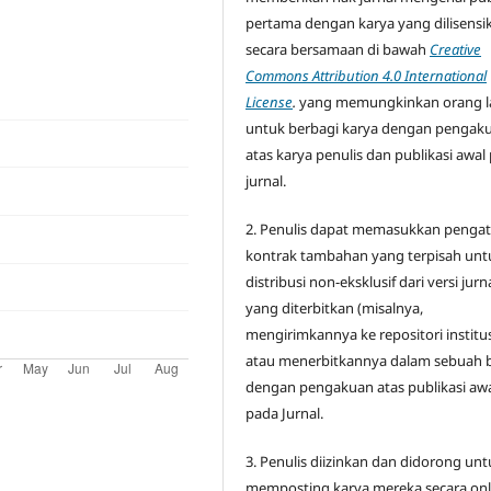
pertama dengan karya yang dilisensi
secara bersamaan di bawah
Creative
Commons Attribution 4.0 International
License
.
yang memungkinkan orang l
untuk berbagi karya dengan pengak
atas karya penulis dan publikasi awal
jurnal.
2. Penulis dapat memasukkan penga
kontrak tambahan yang terpisah unt
distribusi non-eksklusif dari versi jurn
yang diterbitkan (misalnya,
mengirimkannya ke repositori institu
atau menerbitkannya dalam sebuah 
dengan pengakuan atas publikasi aw
pada Jurnal.
3. Penulis diizinkan dan didorong unt
memposting karya mereka secara onl