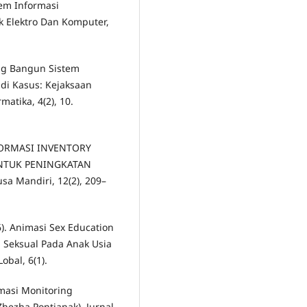
stem Informasi
k Elektro Dan Komputer,
cang Bangun Sistem
udi Kasus: Kejaksaan
matika, 4(2), 10.
NFORMASI INVENTORY
NTUK PENINGKATAN
 Mandiri, 12(2), 209–
16). Animasi Sex Education
Seksual Pada Anak Usia
Lobal, 6(1).
masi Monitoring
Zhezha Pontianak). Jurnal