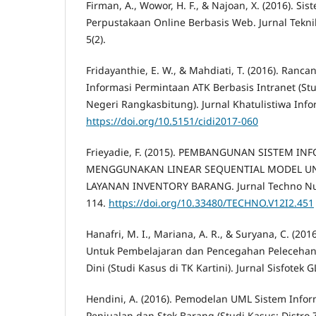
Firman, A., Wowor, H. F., & Najoan, X. (2016). Si
Perpustakaan Online Berbasis Web. Jurnal Tekni
5(2).
Fridayanthie, E. W., & Mahdiati, T. (2016). Ran
Informasi Permintaan ATK Berbasis Intranet (St
Negeri Rangkasbitung). Jurnal Khatulistiwa Infor
https://doi.org/10.5151/cidi2017-060
Frieyadie, F. (2015). PEMBANGUNAN SISTEM I
MENGGUNAKAN LINEAR SEQUENTIAL MODEL U
LAYANAN INVENTORY BARANG. Jurnal Techno Nusa
114.
https://doi.org/10.33480/TECHNO.V12I2.451
Hanafri, M. I., Mariana, A. R., & Suryana, C. (20
Untuk Pembelajaran dan Pencegahan Pelecehan 
Dini (Studi Kasus di TK Kartini). Jurnal Sisfotek G
Hendini, A. (2016). Pemodelan UML Sistem Infor
Penjualan dan Stok Barang (Studi Kasus: Distro 