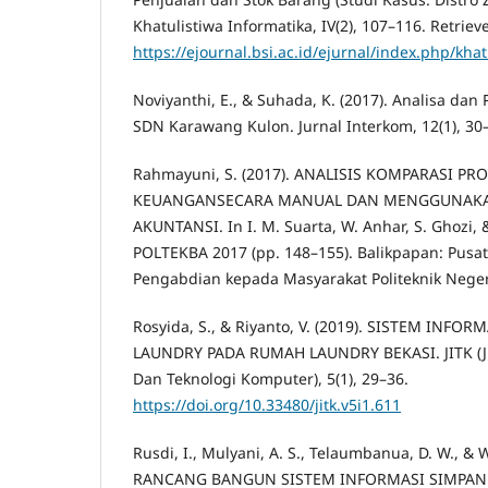
Khatulistiwa Informatika, IV(2), 107–116. Retrie
https://ejournal.bsi.ac.id/ejurnal/index.php/kha
Noviyanthi, E., & Suhada, K. (2017). Analisa da
SDN Karawang Kulon. Jurnal Interkom, 12(1), 30
Rahmayuni, S. (2017). ANALISIS KOMPARASI P
KEUANGANSECARA MANUAL DAN MENGGUNAKA
AKUNTANSI. In I. M. Suarta, W. Anhar, S. Ghozi, &
POLTEKBA 2017 (pp. 148–155). Balikpapan: Pusat
Pengabdian kepada Masyarakat Politeknik Neger
Rosyida, S., & Riyanto, V. (2019). SISTEM INF
LAUNDRY PADA RUMAH LAUNDRY BEKASI. JITK (J
Dan Teknologi Komputer), 5(1), 29–36.
https://doi.org/10.33480/jitk.v5i1.611
Rusdi, I., Mulyani, A. S., Telaumbanua, D. W., & W
RANCANG BANGUN SISTEM INFORMASI SIMPAN 