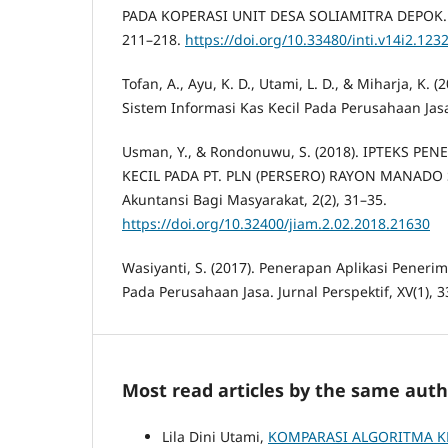
PADA KOPERASI UNIT DESA SOLIAMITRA DEPOK. I
211–218.
https://doi.org/10.33480/inti.v14i2.123
Tofan, A., Ayu, K. D., Utami, L. D., & Miharja, K
Sistem Informasi Kas Kecil Pada Perusahaan Jas
Usman, Y., & Rondonuwu, S. (2018). IPTEKS P
KECIL PADA PT. PLN (PERSERO) RAYON MANADO S
Akuntansi Bagi Masyarakat, 2(2), 31–35.
https://doi.org/10.32400/jiam.2.02.2018.21630
Wasiyanti, S. (2017). Penerapan Aplikasi Pener
Pada Perusahaan Jasa. Jurnal Perspektif, XV(1), 3
Most read articles by the same auth
Lila Dini Utami,
KOMPARASI ALGORITMA KL