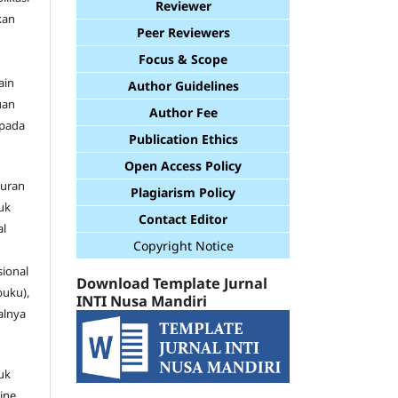
Reviewer
kan
Peer Reviewers
Focus & Scope
ain
Author Guidelines
uan
Author Fee
 pada
Publication Ethics
Open Access Policy
turan
Plagiarism Policy
uk
Contact Editor
al
Copyright Notice
sional
Download Template Jurnal
buku),
INTI Nusa Mandiri
alnya
uk
ine