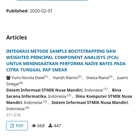
Published:
2020-02-01
Articles
INTEGRASI METODE SAMPLE BOOTSTRAPPING DAN
WEIGHTED PRINCIPAL COMPONENT ANALISYS (PCA)
UNTUK MENINGKATKAN PERFORMA NAÏVE BAYES PADA
CITRA TUNGGAL PAP SMEAR
(1)
(2)
(3)
Yumi Novita Dewi
, Harsih Rianto
, Dwiza Riana
, Juarni
(4)
Siregar
(1)
Sistem Informasi STMIK Nusa Mandiri
, Indonesia
,
Bina
(2)
Sarana Informatika
, Indonesia
,
Ilmu Komputer STMIK Nusa
(3)
Mandiri
, Indonesia
,
Sistem Informasi STMIK Nusa Mandiri
,
(4)
Indonesia
211-218
668
447
PDF