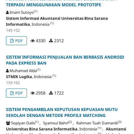
TERPADU MENGGUNAKAN MODEL PROTOTIPE
(1)
Imam Sutoyo
Sistem Informasi Akuntansi Universitas Bina Sarana
(1)
Informatika
, Indonesia
145-152
4330
2312
PDF
SISTEM INFORMASI PENJUALAN BAN BERBASIS ANDROID
PADA EXPRESS BAN
(1)
Muhamad Alda
(1)
STMIK Logika
, Indonesia
153-162
2958
1722
PDF
SISTEM PENGAMBILAN KEPUTUSAN KEPUASAN MUTU
SEKOLAH DENGAN METODE PROFILE MATCHING
(1)
(2)
(3)
Sopiyan Dalis
, Syamsul Bahri
, Rahman Tuah Damanik
(1)
Universitas Bina Sarana Informatika
, Indonesia
,
Akuntansi
(2)