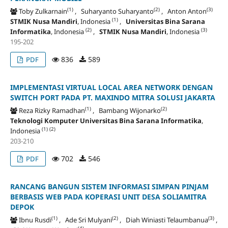
(1)
(2)
(3)
Toby Zulkarnain
, Suharyanto Suharyanto
, Anton Anton
(1)
STMIK Nusa Mandiri
, Indonesia
,
Universitas Bina Sarana
(2)
(3)
Informatika
, Indonesia
,
STMIK Nusa Mandiri
, Indonesia
195-202
836
589
PDF
IMPLEMENTASI VIRTUAL LOCAL AREA NETWORK DENGAN
SWITCH PORT PADA PT. MAXINDO MITRA SOLUSI JAKARTA
(1)
(2)
Reza Rizky Ramadhan
, Bambang Wijonarko
Teknologi Komputer Universitas Bina Sarana Informatika
,
(1)
(2)
Indonesia
203-210
702
546
PDF
RANCANG BANGUN SISTEM INFORMASI SIMPAN PINJAM
BERBASIS WEB PADA KOPERASI UNIT DESA SOLIAMITRA
DEPOK
(1)
(2)
(3)
Ibnu Rusdi
, Ade Sri Mulyani
, Diah Winiasti Telaumbanua
,