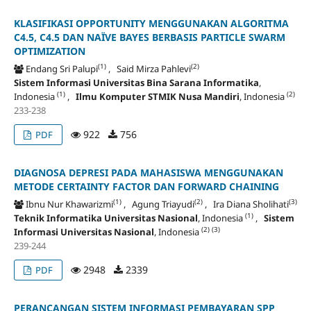
KLASIFIKASI OPPORTUNITY MENGGUNAKAN ALGORITMA
C4.5, C4.5 DAN NAÏVE BAYES BERBASIS PARTICLE SWARM
OPTIMIZATION
(1)
(2)
Endang Sri Palupi
, Said Mirza Pahlevi
Sistem Informasi Universitas Bina Sarana Informatika
,
(1)
(2)
Indonesia
,
Ilmu Komputer STMIK Nusa Mandiri
, Indonesia
233-238
922
756
PDF
DIAGNOSA DEPRESI PADA MAHASISWA MENGGUNAKAN
METODE CERTAINTY FACTOR DAN FORWARD CHAINING
(1)
(2)
(3)
Ibnu Nur Khawarizmi
, Agung Triayudi
, Ira Diana Sholihati
(1)
Teknik Informatika Universitas Nasional
, Indonesia
,
Sistem
(2)
(3)
Informasi Universitas Nasional
, Indonesia
239-244
2948
2339
PDF
PERANCANGAN SISTEM INFORMASI PEMBAYARAN SPP