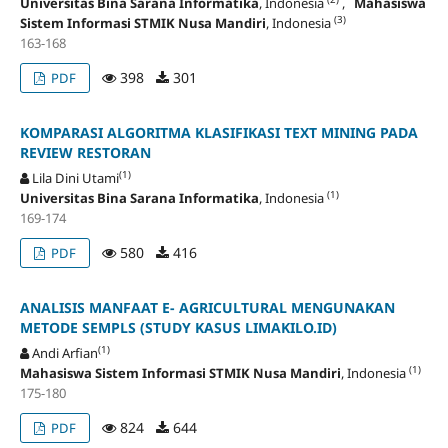
Universitas Bina Sarana Informatika
, Indonesia
,
Mahasiswa
(3)
Sistem Informasi STMIK Nusa Mandiri
, Indonesia
163-168
398
301
PDF
KOMPARASI ALGORITMA KLASIFIKASI TEXT MINING PADA
REVIEW RESTORAN
(1)
Lila Dini Utami
(1)
Universitas Bina Sarana Informatika
, Indonesia
169-174
580
416
PDF
ANALISIS MANFAAT E- AGRICULTURAL MENGUNAKAN
METODE SEMPLS (STUDY KASUS LIMAKILO.ID)
(1)
Andi Arfian
(1)
Mahasiswa Sistem Informasi STMIK Nusa Mandiri
, Indonesia
175-180
824
644
PDF