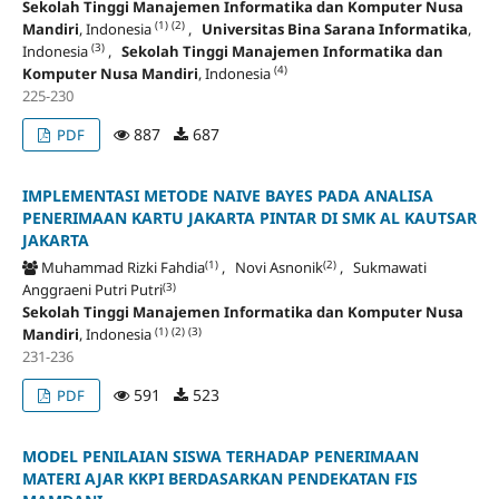
Sekolah Tinggi Manajemen Informatika dan Komputer Nusa
(1)
(2)
Mandiri
, Indonesia
,
Universitas Bina Sarana Informatika
,
(3)
Indonesia
,
Sekolah Tinggi Manajemen Informatika dan
(4)
Komputer Nusa Mandiri
, Indonesia
225-230
887
687
PDF
IMPLEMENTASI METODE NAIVE BAYES PADA ANALISA
PENERIMAAN KARTU JAKARTA PINTAR DI SMK AL KAUTSAR
JAKARTA
(1)
(2)
Muhammad Rizki Fahdia
, Novi Asnonik
, Sukmawati
(3)
Anggraeni Putri Putri
Sekolah Tinggi Manajemen Informatika dan Komputer Nusa
(1)
(2)
(3)
Mandiri
, Indonesia
231-236
591
523
PDF
MODEL PENILAIAN SISWA TERHADAP PENERIMAAN
MATERI AJAR KKPI BERDASARKAN PENDEKATAN FIS