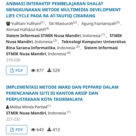
ANIMASI INTERAKTIF PEMBELAJARAN SHALAT
MENGGUNAKAN METODE MULTIMEDIA DEVELOPMENT
LIFE CYCLE PADA RA AT-TAUFIQ CIKARANG
(1)
(2)
(3)
Yulihani Yulihani
, Siti Masturoh
, Agung Fazriansyah
,
(4)
Ahmad Hafidzul Kahfi
(1)
Sistem Informasi STMIK Nusa Mandiri
, Indonesia
,
STMIK
(2)
Nusa Mandiri
, Indonesia
,
Teknologi Komputer Universitas
(3)
Bina Sarana Informatika
, Indonesia
,
Sistem Informasi
(4)
STMIK Nusa Mandiri
, Indonesia
219-226
877
529
PDF
IMPLEMENTASI METODE WARD DAN PEPPARD DALAM
PERENCANAAN SI/TI DI KANTOR ARSIP DAN
PERPUSTAKAAN KOTA TASIKMALAYA
(1)
Melisa Winda Pertiwi
(1)
STMIK Nusa Mandiri
, Indonesia
227-232
643
413
PDF