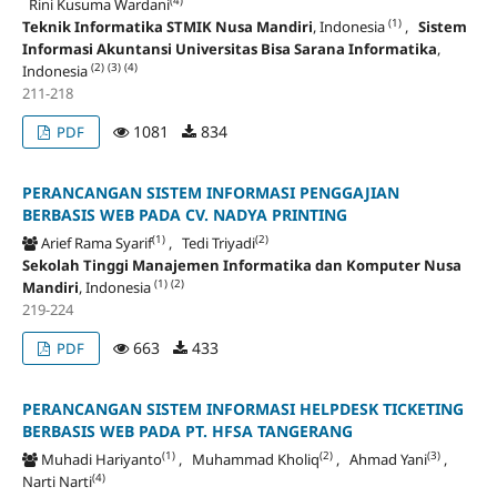
(4)
Rini Kusuma Wardani
(1)
Teknik Informatika STMIK Nusa Mandiri
, Indonesia
,
Sistem
Informasi Akuntansi Universitas Bisa Sarana Informatika
,
(2)
(3)
(4)
Indonesia
211-218
1081
834
PDF
PERANCANGAN SISTEM INFORMASI PENGGAJIAN
BERBASIS WEB PADA CV. NADYA PRINTING
(1)
(2)
Arief Rama Syarif
, Tedi Triyadi
Sekolah Tinggi Manajemen Informatika dan Komputer Nusa
(1)
(2)
Mandiri
, Indonesia
219-224
663
433
PDF
PERANCANGAN SISTEM INFORMASI HELPDESK TICKETING
BERBASIS WEB PADA PT. HFSA TANGERANG
(1)
(2)
(3)
Muhadi Hariyanto
, Muhammad Kholiq
, Ahmad Yani
,
(4)
Narti Narti