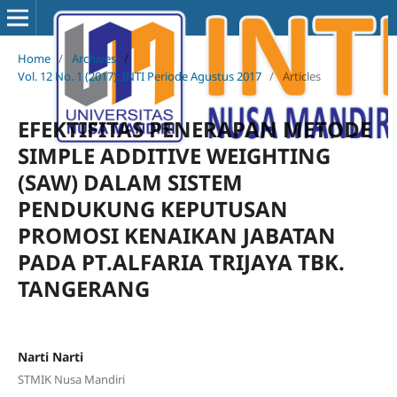
Home
/
Archives
/
Vol. 12 No. 1 (2017): INTI Periode Agustus 2017
/
Articles
EFEKTIFITAS PENERAPAN METODE
SIMPLE ADDITIVE WEIGHTING
(SAW) DALAM SISTEM
PENDUKUNG KEPUTUSAN
PROMOSI KENAIKAN JABATAN
PADA PT.ALFARIA TRIJAYA TBK.
TANGERANG
Narti Narti
STMIK Nusa Mandiri