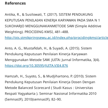
References
Antika, R., & Susilowati, T. (2017). SISTEM PENDUKUNG
KEPUTUSAN PENILAIAN KINERJA KARYAWAN PADA SMA N 1
SUKOHARJO MENGGUNAKANMETODE SAW (Simple Additive
Weighting). PROCIDING KMSI, 481–488.
http://ojs.stmikpringsewu.ac.id/index.php/procidingkmsi/articl
Anto, A. G., Mustafidah, H., & Suyadi, A. (2015). Sistem
Pendukung Keputusan Penilaian Kinerja Karyawan
Menggunakan Metode SAW. JUITA: Jurnal Informatika, 3(4).
https://doi.org/10.30595/JUITA.V3I4.876
Hamzah, H., Suyoto, S., & Mudjihartono, P. (2010). Sistem
Pendukung Keputusan Penilaian Kinerja Dosen Dengan
Metode Balanced Scorecard ( Studi Kasus : Universitas
Respati Yogyakarta ). Seminar Nasional Informatika 2010
(SemnasIF), 2010(semnasIF), 82–90.