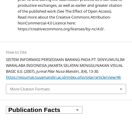
productive exchanges, as well as earlier and greater citation
of the published work (See The Effect of Open Access).
Read more about the Creative Commons Attribution-
NonCommercial 4.0 Licence here:
https://creativecommons.org/licenses/by-nc/4.0/.
How to Cite
SISTEM INFORMASI PERSEDIAAN BARANG PADA PT. SENYUMUSLIM
WARALABA INDONESIA JAKARTA SELATAN MENGGUNAKAN VISUAL
BASIC 6.0. (2007).
Jurnal Pilar Nusa Mandiri
,
3
(4), 13-30.
https://ejournal.nusamandiri.ac.id/index.php/pilar/article/view/46
More Citation Formats