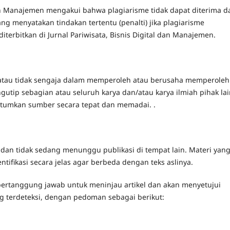
l dan Manajemen mengakui bahwa plagiarisme tidak dapat diterima d
ng menyatakan tindakan tertentu (penalti) jika plagiarisme
 diterbitkan di Jurnal Pariwisata, Bisnis Digital dan Manajemen.
 atau tidak sengaja dalam memperoleh atau berusaha memperoleh
ngutip sebagian atau seluruh karya dan/atau karya ilmiah pihak la
ntumkan sumber secara tepat dan memadai. .
, dan tidak sedang menunggu publikasi di tempat lain. Materi yan
entifikasi secara jelas agar berbeda dengan teks aslinya.
bertanggung jawab untuk meninjau artikel dan akan menyetujui
ng terdeteksi, dengan pedoman sebagai berikut: