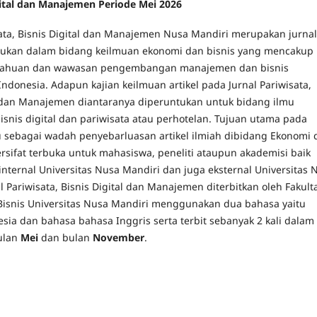
Digital dan Manajemen Periode Mei 2026
sata, Bisnis Digital dan Manajemen Nusa Mandiri merupakan jurnal
tukan dalam bidang keilmuan ekonomi dan bisnis yang mencakup
etahuan dan wawasan pengembangan manajemen dan bisnis
Indonesia. Adapun kajian keilmuan artikel pada Jurnal Pariwisata,
l dan Manajemen diantaranya diperuntukan untuk bidang ilmu
snis digital dan pariwisata atau perhotelan. Tujuan utama pada
itu sebagai wadah penyebarluasan artikel ilmiah dibidang Ekonomi
ersifat terbuka untuk mahasiswa, peneliti ataupun akademisi baik
internal Universitas Nusa Mandiri dan juga eksternal Universitas 
l Pariwisata, Bisnis Digital dan Manajemen diterbitkan oleh Fakult
isnis Universitas Nusa Mandiri menggunakan dua bahasa yaitu
sia dan bahasa bahasa Inggris serta terbit sebanyak 2 kali dalam
ulan
Mei
dan bulan
November
.