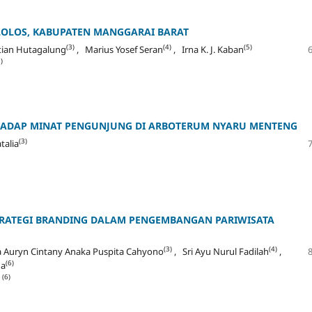
 LOLOS, KABUPATEN MANGGARAI BARAT
(3)
(4)
(5)
tian Hutagalung
, Marius Yosef Seran
, Irna K. J. Kaban
)
ERHADAP MINAT PENGUNJUNG DI ARBOTERUM NYARU MENTENG
(3)
talia
RATEGI BRANDING DALAM PENGEMBANGAN PARIWISATA
(3)
(4)
 Auryn Cintany Anaka Puspita Cahyono
, Sri Ayu Nurul Fadilah
,
(6)
da
(6)