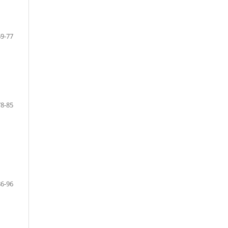
69-77
78-85
86-96