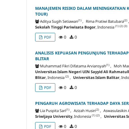
MANAJEMEN RISIKO DALAM MENINGKATKAN KE
TOUR)
(1)
(2)
Aditya Sugih Setiawan
, Rima Pratiwi Batubara
(1)
(2)
(3)
Sekolah Tinggi Pariwisata Bogor
, Indonesia
0
0
PDF
ANALISIS KEPUASAN PENGUNJUNG TERHADAP 
BLITAR
(1)
Muhammad Fikri Difatama Arviansyah
, Moh Ma
Universitas Islam Negeri UIN Sayyid Ali Rahmatu
(2)
Blitar
, Indonesia
,
Universitas Islam Balitar
, Ind
0
0
PDF
PENGARUH AGROWISATA TERHADAP DAYA SERA
(1)
(2)
Lia Puspita Sari
, Azizah Husin
, Aswasulasikin 
(1)
(2)
Sriwijaya University
, Indonesia
,
Universitas S
0
0
PDF