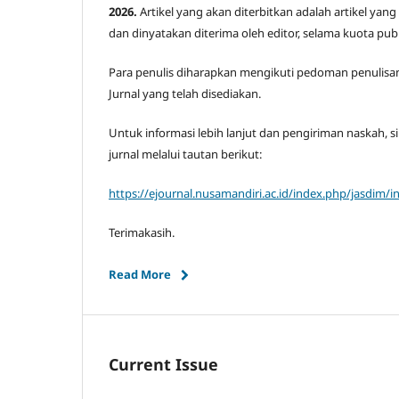
2026.
Artikel yang akan diterbitkan adalah artikel yang
dan dinyatakan diterima oleh editor, selama kuota pub
Para penulis diharapkan mengikuti pedoman penulisa
Jurnal yang telah disediakan.
Untuk informasi lebih lanjut dan pengiriman naskah, s
jurnal melalui tautan berikut:
https://ejournal.nusamandiri.ac.id/index.php/jasdim/i
Terimakasih.
Read More
Current Issue