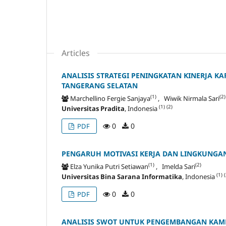
Articles
ANALISIS STRATEGI PENINGKATAN KINERJA 
TANGERANG SELATAN
(1)
(2)
Marchellino Fergie Sanjaya
, Wiwik Nirmala Sari
(1)
(2)
Universitas Pradita
, Indonesia
0
0
PDF
PENGARUH MOTIVASI KERJA DAN LINGKUNGAN
(1)
(2)
Elza Yunika Putri Setiawan
, Imelda Sari
(1)
(
Universitas Bina Sarana Informatika
, Indonesia
0
0
PDF
ANALISIS SWOT UNTUK PENGEMBANGAN KAMP