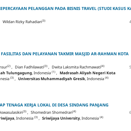
PERCAYAAN PELANGGAN PADA BISNIS TRAVEL (STUDI KASUS K
(3)
, Wildan Rizky Rahadian
FASILITAS DAN PELAYANAN TAKMIR MASJID AR-RAHMAN KOTA
(2)
(3)
(4)
nsur
, Dian Fadhilawati
, Dwita Laksmita Rachmawati
(1)
llah Tulungagung
, Indonesia
,
Madrasah Aliyah Negeri Kota
(3)
(4)
onesia
,
Universitas Muhammadiyah Gresik
, Indonesia
P TENAGA KERJA LOKAL DI DESA SINDANG PANJANG
(3)
(4)
Aswasulasikin
, Shomedran Shomedran
(3)
(4)
riwijaya
, Indonesia
,
Sriwijaya University
, Indonesia