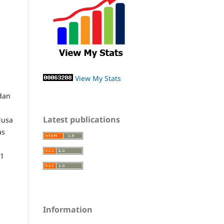
View My Stats
 dan
Latest publications
Nusa
as
 1
Information