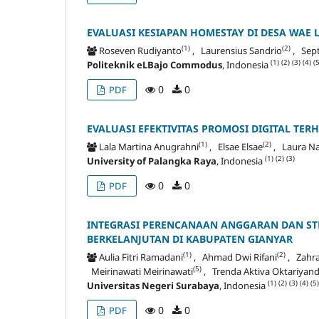
EVALUASI KESIAPAN HOMESTAY DI DESA WAE
(1)
(2)
Roseven Rudiyanto
, Laurensius Sandrio
, Sep
(1)
(2)
(3)
(4)
(5
Politeknik eLBajo Commodus
, Indonesia
0
0
PDF
EVALUASI EFEKTIVITAS PROMOSI DIGITAL T
(1)
(2)
Lala Martina Anugrahni
, Elsae Elsae
, Laura Na
(1)
(2)
(3)
University of Palangka Raya
, Indonesia
0
0
PDF
INTEGRASI PERENCANAAN ANGGARAN DAN ST
BERKELANJUTAN DI KABUPATEN GIANYAR
(1)
(2)
Aulia Fitri Ramadani
, Ahmad Dwi Rifani
, Zahra
(5)
Meirinawati Meirinawati
, Trenda Aktiva Oktariyan
(1)
(2)
(3)
(4)
(5)
Universitas Negeri Surabaya
, Indonesia
0
0
PDF