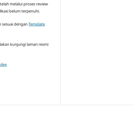
 telah melalui proses review
likasi belum terpenuhi.
n sesuai dengan
Template
ilakan kunjungi laman resmi
ndex