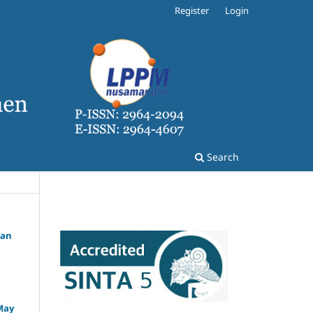
Register
Login
Search
dan
 May