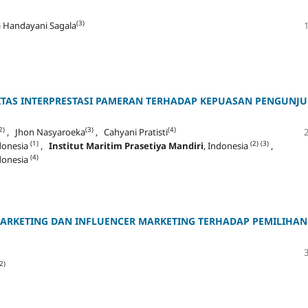
(3)
 Handayani Sagala
ITAS INTERPRESTASI PAMERAN TERHADAP KEPUASAN PENGUNJ
2)
(3)
(4)
, Jhon Nasyaroeka
, Cahyani Pratisti
(1)
(2)
(3)
ndonesia
,
Institut Maritim Prasetiya Mandiri
, Indonesia
,
(4)
ndonesia
MARKETING DAN INFLUENCER MARKETING TERHADAP PEMILIHAN
2)