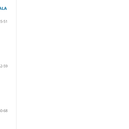
ALA
45-51
52-59
60-68