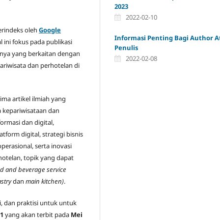
2023
2022-02-10
terindeks oleh
Google
Informasi Penting Bagi Author 
al ini fokus pada publikasi
Penulis
snya yang berkaitan dengan
2022-02-08
ariwisata dan perhotelan di
ima artikel ilmiah yang
a kepariwisataan dan
ormasi dan digital,
tform digital, strategi bisnis
erasional, serta inovasi
hotelan, topik yang dapat
od and beverage service
astry
dan
main kitchen)
.
, dan praktisi untuk untuk
 1
yang akan terbit pada
Mei