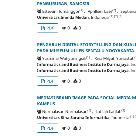
PANGURURAN, SAMOSIR
(1)
(2)
Estevani Tumanggor
, Aprilliani Lase
, Septiana
(1)
(2)
(3)
Universitas Imelda Medan
, Indonesia
0
0
PDF
PENGARUH DIGITAL STORYTELLING DAN KUAL
PADA MUSEUM ULLEN SENTALU YOGYAKARTA
(1)
(
Yusminar Wahyuningsih
, Rina Milyati Yuniastuti
Informatics and Business Institute Darmajaya
, I
Informatics and Business Institute Darmajaya
, I
0
0
PDF
MEDIASI BRAND IMAGE PADA SOCIAL MEDIA 
KAMPUS
(1)
(2)
Nurmalasari Nurmalasari
, Latifah Latifah
(1)
(
Universitas Bina Sarana Informatika
, Indonesia
0
0
PDF