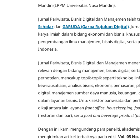
Mandiri (LPPM Universitas Nusa Mandiri).
Jurnal Pariwisata, Bisnis Digital dan Manajemen telah 
Scholar
dan
GARUDA (Garba Rujukan Digital)
. Jurn
karya ilmiah dalam bidang ekonomi dan bisnis, khusu
pengembangan ilmu manajemen, bisnis digital, serta p
Indonesia.
Jurnal Pariwisata, Bisnis Digital, dan Manajemen mener
relevan dengan bidang manajemen, bisnis digital, sert
perhotelan, mencakup topik-topik seperti teknologi inf
kewirausahaan, analisis bisnis, ekonomi, pemasaran, pla
digital, manajemen sumber daya manusia, keuangan, op
dalam layanan bisnis. Untuk sektor pariwisata dan per
dikaji antara lain layanan
front office
,
housekeeping
,
fo
(restoran dan bar), serta
food and beverage product (p
Dengan ini, kami mengundang para peneliti, akademisi
mengirimkan artikel terbaiknya pada edisi
Vol. 05 No.