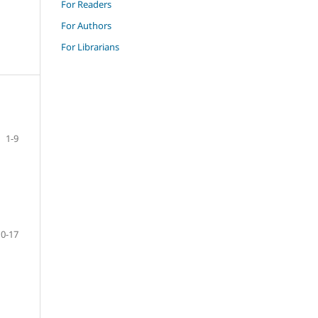
For Readers
For Authors
For Librarians
1-9
10-17