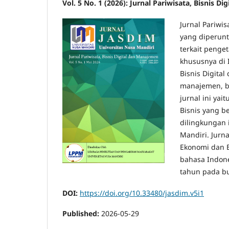
Vol. 5 No. 1 (2026): Jurnal Pariwisata, Bisnis 
Jurnal Pariwi
yang diperun
terkait peng
khususnya di 
Bisnis Digita
manajemen, bi
jurnal ini ya
Bisnis yang b
dilingkungan 
Mandiri. Jurna
Ekonomi dan B
bahasa Indone
tahun pada b
DOI:
https://doi.org/10.33480/jasdim.v5i1
Published:
2026-05-29