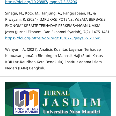
https://doi.org/10.23887/jmpp.v7i3.85296
Sinaga, N., Koto, M., Tanjung, A., Panggabean, N., &
Riwayani, R. (2024). IMPLIKASI POTENSI WISATA BERBASIS
EKONOMI KREATIF TERHADAP PERKEMBANGAN UMKM.
Jesya (Jurnal Ekonomi Dan Ekonomi Syariah), 7(2), 1475-1481.
https://doi.org/https://doi.org/10.36778/jesya.v7i2.1641
Wahyuni, A. (2021). Analisis Kualitas Layanan Terhadap
Kepuasan Jama’ah Bimbingan Manasik Haji (Studi Kasus
KBIH Ar-Raudhah Kota Bengkulu). Institut Agama Islam
Negeri (IAIN) Bengkulu.