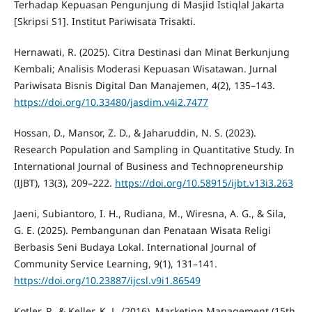
Terhadap Kepuasan Pengunjung di Masjid Istiqlal Jakarta
[Skripsi S1]. Institut Pariwisata Trisakti.
Hernawati, R. (2025). Citra Destinasi dan Minat Berkunjung
Kembali; Analisis Moderasi Kepuasan Wisatawan. Jurnal
Pariwisata Bisnis Digital Dan Manajemen, 4(2), 135–143.
https://doi.org/10.33480/jasdim.v4i2.7477
Hossan, D., Mansor, Z. D., & Jaharuddin, N. S. (2023).
Research Population and Sampling in Quantitative Study. In
International Journal of Business and Technopreneurship
(IJBT), 13(3), 209–222.
https://doi.org/10.58915/ijbt.v13i3.263
Jaeni, Subiantoro, I. H., Rudiana, M., Wiresna, A. G., & Sila,
G. E. (2025). Pembangunan dan Penataan Wisata Religi
Berbasis Seni Budaya Lokal. International Journal of
Community Service Learning, 9(1), 131–141.
https://doi.org/10.23887/ijcsl.v9i1.86549
Kotler, P., & Keller, K. L. (2016). Marketing Management (15th